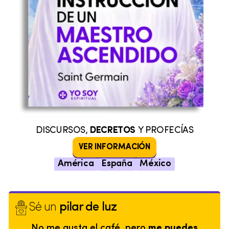
DISCURSOS,
DECRETOS
Y PROFECÍAS
VER INFORMACIÓN
América
España
México
Sé un
pilar de luz
No me gusta el café, pero
me puedes