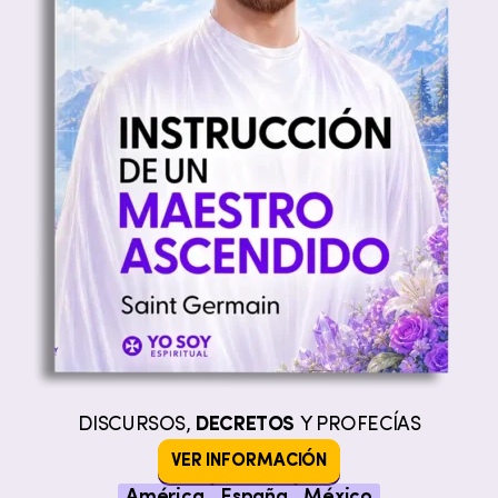
DISCURSOS,
DECRETOS
Y PROFECÍAS
VER INFORMACIÓN
América
España
México