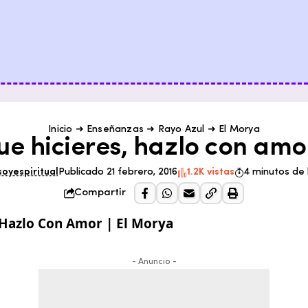
Inicio
➜
Enseñanzas
➜
Rayo Azul
➜
El Morya
e hicieres, hazlo con amo
soyespiritual
Publicado 21 febrero, 2016
1.2K vistas
4 minutos de 
Compartir
- Anuncio -