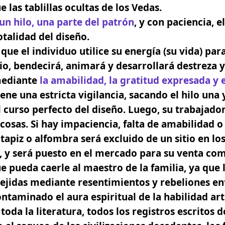
e las tablillas ocultas de los Vedas.
un hilo, una parte del patrón
, y con paciencia, e
totalidad del diseño.
ue el individuo utilice su energía (su vida) par
bio, bendecirá, animará y desarrollará destreza 
mediante
la amabilidad, la gratitud expresada y 
ne una estricta vigilancia, sacando el hilo una 
l curso perfecto del diseño. Luego, su trabajado
 cosas. Si hay impaciencia, falta de amabilidad o 
tapiz o alfombra será excluido de un sitio en lo
, y será puesto en el mercado para su venta come
 pueda caerle al maestro de la familia, ya que 
ejidas mediante resentimientos y rebeliones en
ntaminado el aura espiritual de la habilidad artí
toda la literatura, todos los registros escritos