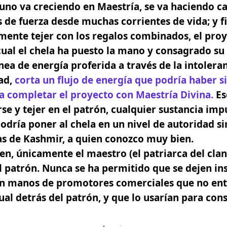
uno va creciendo en Maestría,
se va haciendo c
 de fuerza
desde muchas corrientes de vida; y f
mente tejer con los regalos combinados, el pro
 cual el chela ha puesto la mano y consagrado su
nea de energía proferida a través de la intoleran
dad,
corta un flujo de energía que podría haber s
a completar el proyecto con Maestría Divina.
Es
se y tejer en el patrón, cualquier sustancia imp
odría poner al chela en un nivel de autoridad s
as de Kashmir, a quien conozco muy bien.
en, únicamente el maestro (el patriarca del clan
el patrón. Nunca se ha permitido que se dejen ins
en manos de promotores comerciales que no ent
ual detrás del patrón, y que lo usarían para con