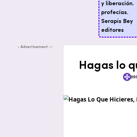
- Advertisement --
Hagas lo qu
yo