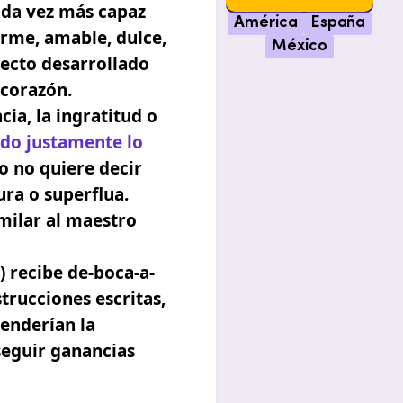
ada vez más capaz
América
España
irme, amable, dulce,
México
yecto desarrollado
 corazón.
cia, la ingratitud o
ido justamente lo
o no quiere decir
ura o superflua.
imilar al maestro
) recibe de-boca-a-
trucciones escritas,
enderían la
seguir ganancias