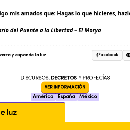
sdigo mis amados que:
Hagas lo que hicieres, haz
ario del Puente a la Libertad
– El Morya
nza y expande la luz
Facebook
DISCURSOS,
DECRETOS
Y PROFECÍAS
VER INFORMACIÓN
América
España
México
de luz