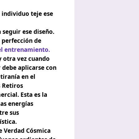
l individuo teje ese
a seguir ese diseño.
y perfección de
el entrenamiento.
y otra vez cuando
r debe aplicarse con
tiranía en el
s Retiros
rcial. Esta es la
las energías
tre sus
stica.
 de Verdad Cósmica