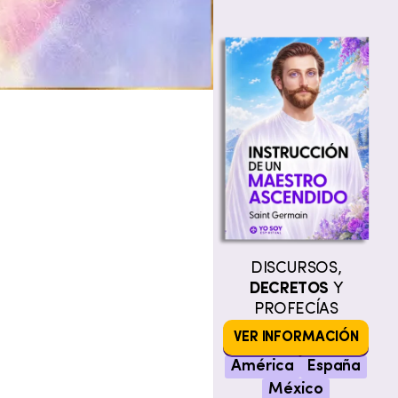
DISCURSOS,
DECRETOS
Y
PROFECÍAS
VER INFORMACIÓN
América
España
México