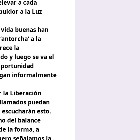
elevar a cada
uidor a la Luz
 vida buenas han
‘antorcha’ a la
rece la
do y luego se va el
oportunidad
llegan informalmente
 la Liberación
n llamados puedan
 escucharán esto.
no del balance
e la forma, a
 pero señalamos la