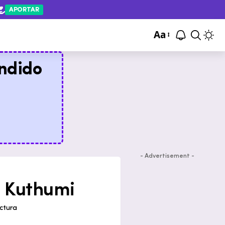
APORTAR
Aa
ndido
- Advertisement -
| Kuthumi
ctura