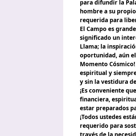
para difundir la Pa
hombre a su propio
requerida para libe
El Campo es grande 
significado un inter
Llama; la inspiraci
oportunidad, aún el
Momento Cósmico! A
espiritual y siempr
y sin la vestidura d
¡Es conveniente que
financiera, espiri
estar preparados pa
¡Todos ustedes están
requerido para sost
través de la necesid