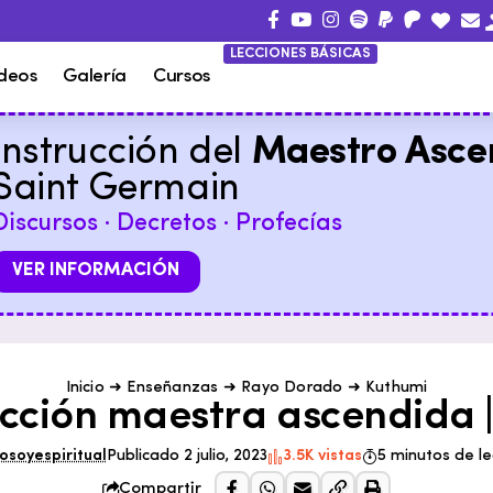
LECCIONES BÁSICAS
deos
Galería
Cursos
Instrucción del
Maestro Asce
Saint Germain
Discursos · Decretos · Profecías
VER INFORMACIÓN
Inicio
➜
Enseñanzas
➜
Rayo Dorado
➜
Kuthumi
ucción maestra ascendida 
osoyespiritual
Publicado 2 julio, 2023
3.5K vistas
5 minutos de le
Compartir