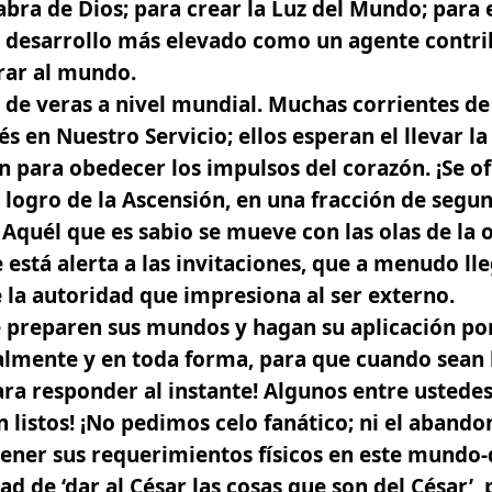
labra de Dios; para crear la Luz del Mundo; para 
 desarrollo más elevado como un agente contrib
rar al mundo.
de veras a nivel mundial. Muchas corrientes de
és en Nuestro Servicio; ellos esperan el llevar la 
ón para obedecer los impulsos del corazón. ¡Se of
 logro de la Ascensión, en una fracción de segun
quél que es sabio se mueve con las olas de la 
e está alerta a las invitaciones, que a menudo 
e la autoridad que impresiona al ser externo.
 preparen sus mundos y hagan su aplicación por
tualmente y en toda forma, para que cuando sea
ra responder al instante! Algunos entre ustedes
 listos! ¡No pedimos celo fanático;
ni el abando
ener sus requerimientos físicos en este mundo-d
ad de ‘dar al César las cosas que son del César’,