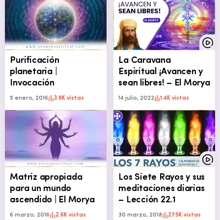
Purificación
La Caravana
planetaria |
Espiritual ¡Avancen y
Invocación
sean libres! – El Morya
5 enero, 2016
3.9K vistas
14 julio, 2022
1.4K vistas
Matriz apropiada
Los Siete Rayos y sus
para un mundo
meditaciones diarias
ascendido | El Morya
– Lección 22.1
6 marzo, 2016
2.6K vistas
30 marzo, 2018
27.5K vistas