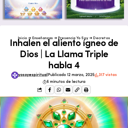
Inicio
➜
Enseñanzas
➜
Presencia Yo Soy
➜
Decretos
Inhalen el aliento ígneo de
Dios | La Llama Triple
habla 4
yosoyespiritual
Publicado 12 marzo, 2025
317 vistas
6 minutos de lectura