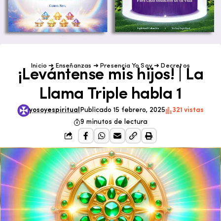
Inicio
➜
Enseñanzas
➜
Presencia Yo Soy
➜
Decretos
¡Levántense mis hijos! | La
Llama Triple habla 1
yosoyespiritual
Publicado 15 febrero, 2025
321 vistas
9 minutos de lectura