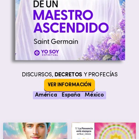
DISCURSOS,
DECRETOS
Y PROFECÍAS
VER INFORMACIÓN
América
España
México