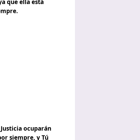
a que ella está
empre.
 Justicia ocuparán
por siempre, y Tú