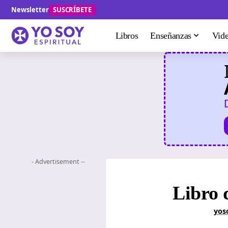
Newsletter
SUSCRÍBETE
Libros
Enseñanzas
Vid
- Advertisement --
Libro 
yos