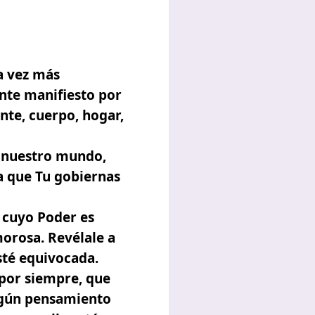
a vez más
ente manifiesto por
nte, cuerpo, hogar,
n nuestro mundo,
a que Tu gobiernas
 cuyo Poder es
orosa. Revélale a
sté equivocada.
 por siempre, que
ingún pensamiento