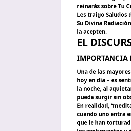
reinarás sobre Tu Cr
Les traigo Saludos 
Su Divina Radiación
la acepten.
EL DISCUR
IMPORTANCIA 
Una de las mayores 
hoy en día – es sen
la noche, al aquiet
pueda surgir sin ob
En realidad, “medita
cuando uno entra en
que le han torturad
los sentimientos y 