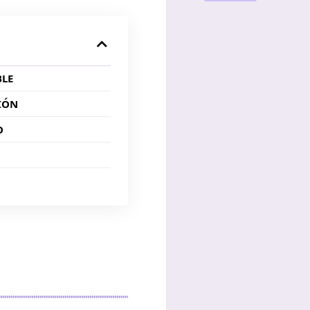
BLE
IÓN
O