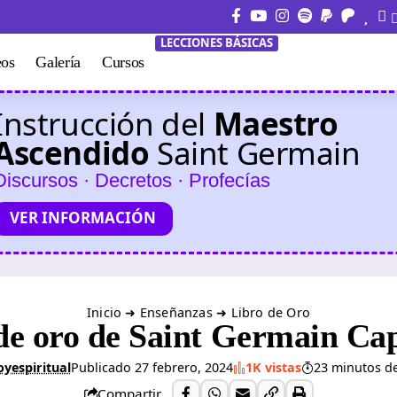
LECCIONES BÁSICAS
eos
Galería
Cursos
Instrucción del
Maestro
Ascendido
Saint Germain
Discursos · Decretos · Profecías
VER INFORMACIÓN
Inicio
➜
Enseñanzas
➜
Libro de Oro
de oro de Saint Germain Cap
oyespiritual
Publicado 27 febrero, 2024
1K vistas
23 minutos de
Compartir