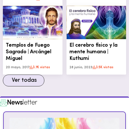
Templos de Fuego
El cerebro físico y la
Sagrado | Arcángel
mente humana |
Miguel
Kuthumi
20 mayo, 2017
3.7K vistas
28 junio, 2023
3.5K vistas
Ver todas
News
letter