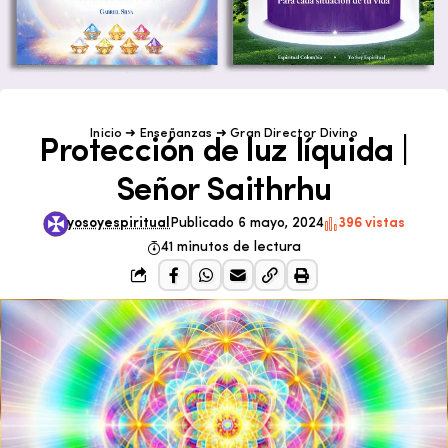
Inicio
➜
Enseñanzas
➜
Gran Director Divino
Protección de luz líquida |
Señor Saithrhu
yosoyespiritual
Publicado 6 mayo, 2024
396 vistas
41 minutos de lectura