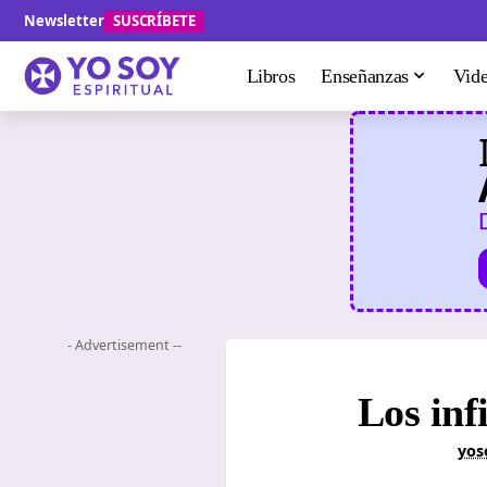
Newsletter
SUSCRÍBETE
Libros
Enseñanzas
Vid
- Advertisement --
Los inf
yos