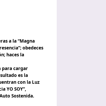
eras a la “Magna
resencia”; obedeces
ón; haces la
a para cargar
esultado es la
uentran con la Luz
cia YO SOY”,
Auto Sostenida.