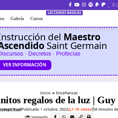
LECCIONES BÁSICAS
eos
Galería
Cursos
Instrucción del
Maestro
Ascendido
Saint Germain
Discursos · Decretos · Profecías
VER INFORMACIÓN
Inicio
➜
Enseñanzas
initos regalos de la luz | Guy
oyespiritual
Publicado 1 octubre, 2023
1.1K vistas
8 minutos de
Compartir