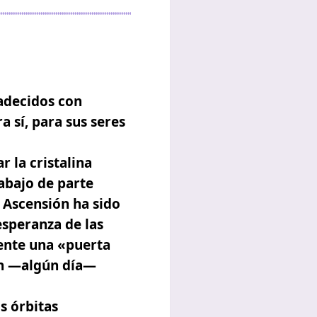
adecidos con
a sí, para sus seres
 la cristalina
abajo de parte
 Ascensión ha sido
speranza de las
mente una
«puerta
én —algún día—
s órbitas