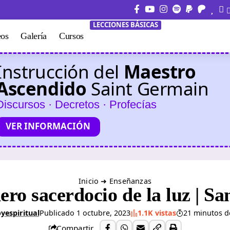
LECCIONES BÁSICAS
eos
Galería
Cursos
Instrucción del
Maestro
Ascendido
Saint Germain
Discursos · Decretos · Profecías
VER INFORMACIÓN
Inicio
➜
Enseñanzas
ero sacerdocio de la luz | Sa
yespiritual
Publicado 1 octubre, 2023
1.1K vistas
21 minutos d
Compartir