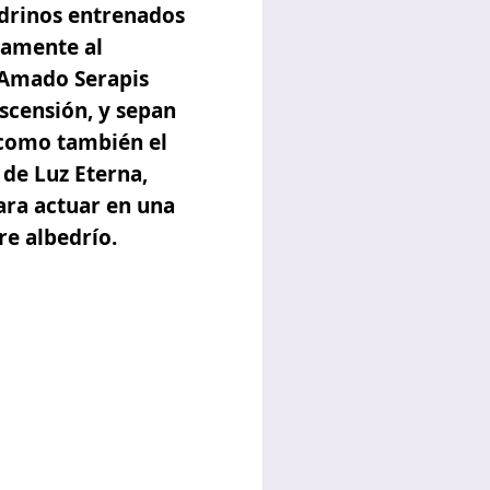
adrinos entrenados
icamente al
 Amado Serapis
scensión, y sepan
í como también el
 de Luz Eterna,
ara actuar en una
e albedrío.