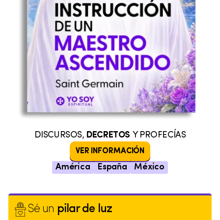
DISCURSOS,
DECRETOS
Y PROFECÍAS
VER INFORMACIÓN
América
España
México
Sé un
pilar de luz