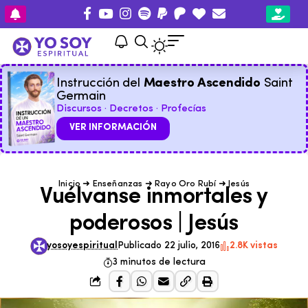
Instrucción del
Maestro Ascendido
Saint
Germain
Discursos · Decretos · Profecías
VER INFORMACIÓN
Inicio
➜
Enseñanzas
➜
Rayo Oro Rubí
➜
Jesús
Vuélvanse inmortales y
poderosos | Jesús
yosoyespiritual
Publicado 22 julio, 2016
2.8K vistas
3 minutos de lectura