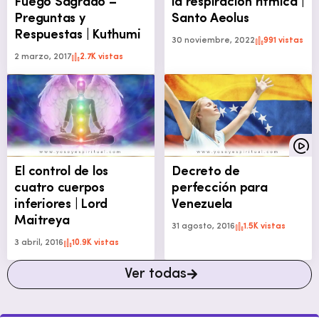
Fuego Sagrado –
la respiración rítmica |
Preguntas y
Santo Aeolus
Respuestas | Kuthumi
30 noviembre, 2022
991 vistas
2 marzo, 2017
2.7K vistas
El control de los
Decreto de
cuatro cuerpos
perfección para
inferiores | Lord
Venezuela
Maitreya
31 agosto, 2016
1.5K vistas
3 abril, 2016
10.9K vistas
Ver todas