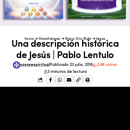
Inicio
➜
Enseñanzas
➜
Rayo Oro Rubí
➜
Jesús
Una descripción histórica
de Jesús | Pablo Lentulo
yosoyespiritual
Publicado 23 julio, 2016
3.6K vistas
3 minutos de lectura