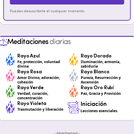
Puedes desuscribirte el cualquier momento.
Meditaciones
diarias
Rayo Azul
Rayo Dorado
Fe, protección, voluntad
Iluminación, armonía,
divina
sabiduría
Rayo Rosa
Rayo Blanco
Amor Divino, adoración,
Pureza, Resurrección y
cohesión
Ascensión
Rayo Verde
Rayo Oro Rubí
Verdad, curación,
Paz, Gracia y Provisión
concentración
Rayo Violeta
Iniciación
Trasmutación y liberación
Lecciones esenciales.
- Advertisement -