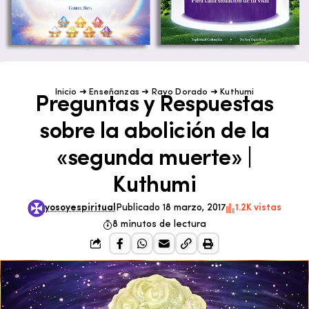
Inicio
➜
Enseñanzas
➜
Rayo Dorado
➜
Kuthumi
Preguntas y Respuestas
sobre la abolición de la
«segunda muerte» |
Kuthumi
yosoyespiritual
Publicado 18 marzo, 2017
1.2K vistas
8 minutos de lectura