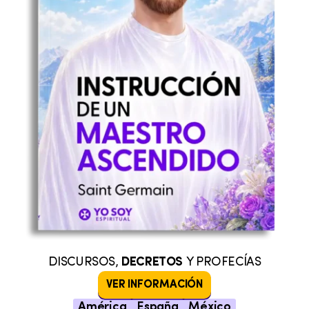
DISCURSOS,
DECRETOS
Y PROFECÍAS
VER INFORMACIÓN
América
España
México