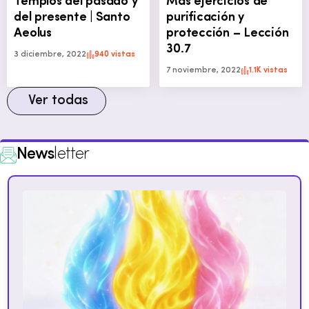
Templos del pasado y
Más ejercicios de
del presente | Santo
purificación y
Aeolus
protección – Lección
30.7
3 diciembre, 2022
940 vistas
7 noviembre, 2022
1.1K vistas
Ver todas
News
letter