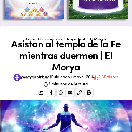
Inicio
➜
Enseñanzas
➜
Rayo Azul
➜
El Morya
Asistan al templo de la Fe
mientras duermen | El
Morya
yosoyespiritual
Publicado 1 mayo, 2016
2.6K vistas
2 minutos de lectura