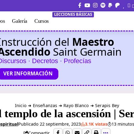
LECCIONES BÁSICAS
eos
Galería
Cursos
Instrucción del
Maestro
Ascendido
Saint Germain
Discursos · Decretos · Profecías
VER INFORMACIÓN
Inicio
➜
Enseñanzas
➜
Rayo Blanco
➜
Serapis Bey
l templo de la ascensión | Se
spiritual
Publicado 22 septiembre, 2023
3.1K vistas
13 minutos
Compartir