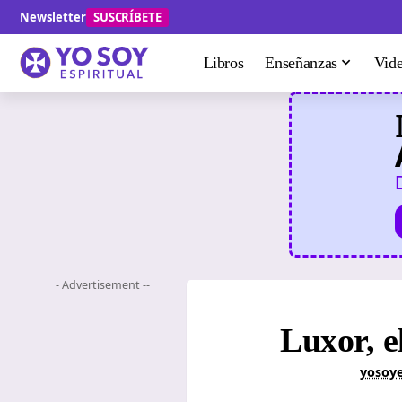
Newsletter
SUSCRÍBETE
Libros
Enseñanzas
Vid
- Advertisement --
Luxor, e
yosoye