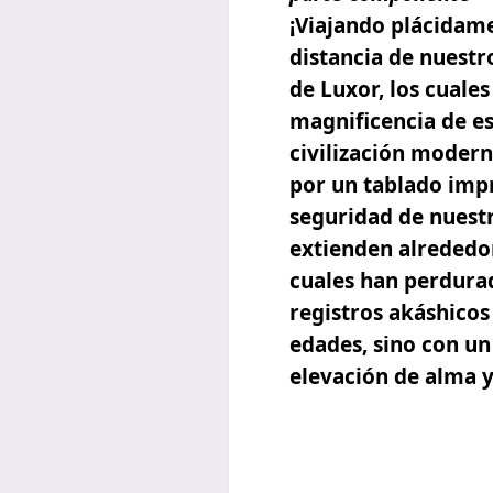
¡Viajando plácidame
distancia de nuestr
de Luxor, los cuale
magnificencia de es
civilización moder
por un tablado impr
seguridad de nuestr
extienden alrededor
cuales han perdurad
registros akáshicos
edades,
sino con un
elevación de alma y