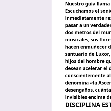
Nuestro guía llama 
Escuchamos el soni
inmediatamente res
pasar a un verdader
dos metros del muro
musicales, sus flore
hacen enmudecer de
santuario de Luxor,
hijos del hombre qu
desean acelerar el d
conscientemente al 
denomina «
la Asce
desengaños, cuántas
invisibles encima d
DISCIPLINA ES