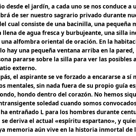
rio desde el jardín, a cada uno se nos conduce a 
abrá de ser nuestro sagrario privado durante nue
del cual consiste de una bacinilla, una pequeña 
 llena de agua fresca y burbujeante, una silla in
 una alfombra oriental de oración.
En la habitac
lo hay una pequeña ventana arriba en la pared,
sona pararse sobre la silla para ver las posibles 
atio externo.
ás, el aspirante se ve forzado a encararse a sí
los mentales, sin nada fuera de su propio guía es
hondo, hondo dentro del corazón. No hemos siq
intransigente soledad cuando somos convocados 
ha entrañado L para los hombres durante cent
se deriva el actual «espíritu espartano», y quie
ya memoria aún vive en la historia inmortal de l