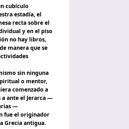
un cubículo
stra estadía, el
mesa recta sobre el
dividual y en el piso
ión no hay libros,
de manera que se
actividades
 mismo sin ninguna
piritual o mentor,
uiera comenzado a
a ante el Jerarca —
urias —
n fue el originador
a Grecia antigua.