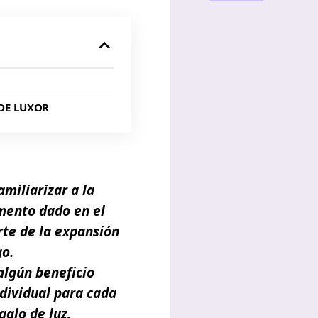
 DE LUXOR
miliarizar a la
mento dado en el
rte de la expansión
go.
algún beneficio
ndividual para cada
alo de luz.