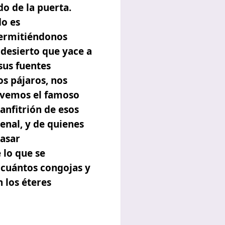
do de la puerta.
o es
permitiéndonos
 desierto que yace a
sus fuentes
os pájaros, nos
 vemos el famoso
anfitrión de esos
enal, y de quienes
pasar
 lo que se
, cuántos congojas y
 los éteres