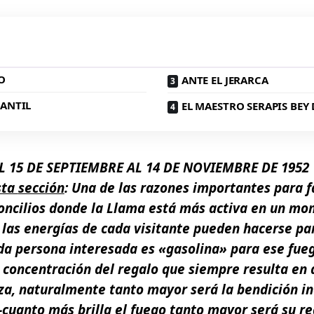
O
ANTE EL JERARCA
IANTIL
EL MAESTRO SERAPIS BEY
EL
15 DE
SEPTIEMBRE
AL 14 DE
NOVIEMBRE
DE
1952
sta
sección
:
Una de las razones importantes para fa
oncilios donde la Llama está más activa en un mo
e las energías de cada visitante pueden hacerse pa
ada persona interesada es
«gasolina»
para ese fue
concentración del regalo que siempre resulta en 
aza, naturalmente tanto mayor será la bendición i
uanto más brilla el fuego tanto mayor será su reg