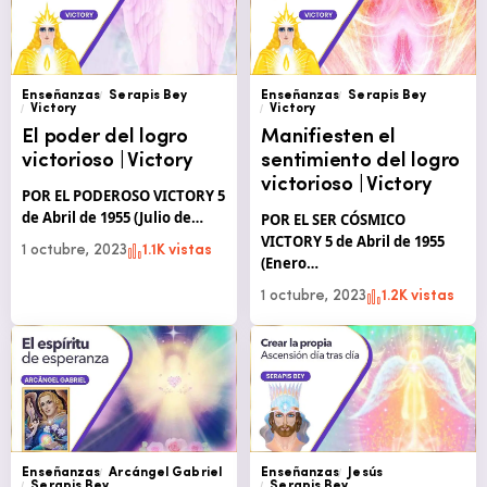
Enseñanzas
Serapis Bey
Enseñanzas
Serapis Bey
Victory
Victory
El poder del logro
Manifiesten el
victorioso | Victory
sentimiento del logro
victorioso | Victory
POR EL PODEROSO VICTORY 5
de Abril de 1955 (Julio de…
POR EL SER CÓSMICO
VICTORY 5 de Abril de 1955
1 octubre, 2023
1.1K vistas
(Enero…
1 octubre, 2023
1.2K vistas
Enseñanzas
Arcángel Gabriel
Enseñanzas
Jesús
Serapis Bey
Serapis Bey