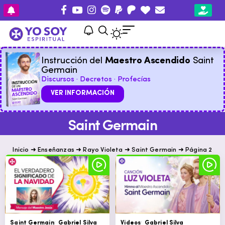
Instrucción del
Maestro Ascendido
Saint
Germain
Discursos · Decretos · Profecías
VER INFORMACIÓN
Saint Germain
Inicio
➜
Enseñanzas
➜
Rayo Violeta
➜
Saint Germain
➜
Página 2
Saint Germain
Gabriel Silva
Videos
Gabriel Silva