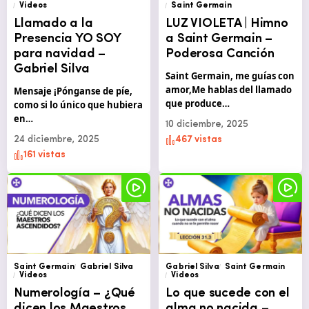
Videos
Saint Germain
Llamado a la
LUZ VIOLETA | Himno
Presencia YO SOY
a Saint Germain –
para navidad –
Poderosa Canción
Gabriel Silva
Saint Germain, me guías con
amor,Me hablas del llamado
Mensaje ¡Pónganse de píe,
que produce…
como si lo único que hubiera
en…
10 diciembre, 2025
24 diciembre, 2025
467 vistas
161 vistas
Saint Germain
Gabriel Silva
Gabriel Silva
Saint Germain
Videos
Videos
Numerología – ¿Qué
Lo que sucede con el
dicen los Maestros
alma no nacida –