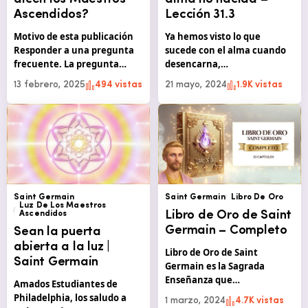
Ascendidos?
Lección 31.3
Motivo de esta publicación
Ya hemos visto lo que
Responder a una pregunta
sucede con el alma cuando
frecuente. La pregunta…
desencarna,…
13 febrero, 2025
494 vistas
21 mayo, 2024
1.9K vistas
Saint Germain
Saint Germain
Libro De Oro
Luz De Los Maestros
Libro de Oro de Saint
Ascendidos
Germain – Completo
Sean la puerta
abierta a la luz |
Libro de Oro de Saint
Saint Germain
Germain es la Sagrada
Enseñanza que…
Amados Estudiantes de
Philadelphia, los saludo a
1 marzo, 2024
4.7K vistas