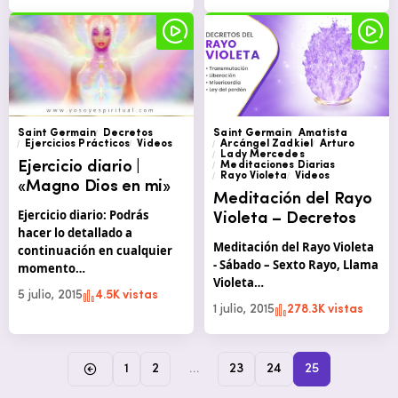
Saint Germain
Decretos
Saint Germain
Amatista
Ejercicios Prácticos
Videos
Arcángel Zadkiel
Arturo
Lady Mercedes
Ejercicio diario |
Meditaciones Diarias
Rayo Violeta
Videos
«Magno Dios en mi»
Meditación del Rayo
Ejercicio diario: Podrás
Violeta – Decretos
hacer lo detallado a
Meditación del Rayo Violeta
continuación en cualquier
- Sábado – Sexto Rayo, Llama
momento…
Violeta…
5 julio, 2015
4.5K vistas
1 julio, 2015
278.3K vistas
1
2
…
23
24
25