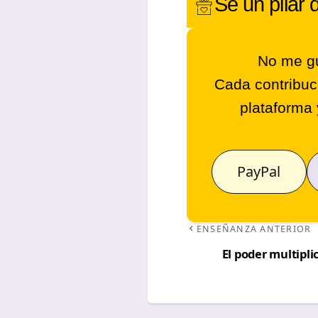
Sé un
pilar 
No me gu
Cada contribuc
plataforma 
PayPal
ENSEÑANZA ANTERIOR
El poder multipli