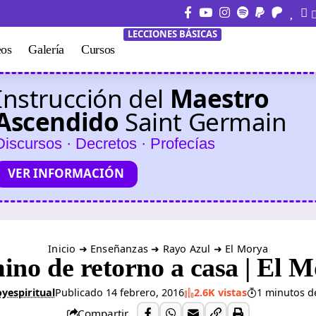
LECCIONES BÁSICAS
eos
Galería
Cursos
Instrucción del
Maestro
Ascendido
Saint Germain
Discursos · Decretos · Profecías
VER INFORMACIÓN
Inicio
➜
Enseñanzas
➜
Rayo Azul
➜
El Morya
no de retorno a casa | El 
yespiritual
Publicado 14 febrero, 2016
2.6K vistas
1 minutos de
Compartir