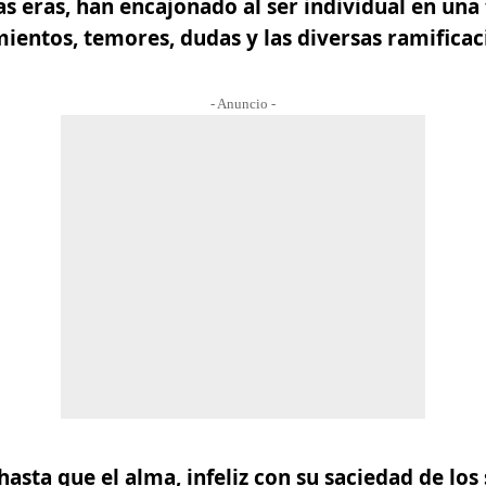
las eras, han encajonado al ser individual en un
mientos, temores, dudas y las diversas ramificac
- Anuncio -
hasta que el alma, infeliz con su
saciedad de los