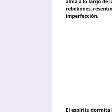
alma a lo largo de 
rebeliones, resenti
imperfección.
El espíritu dormita 