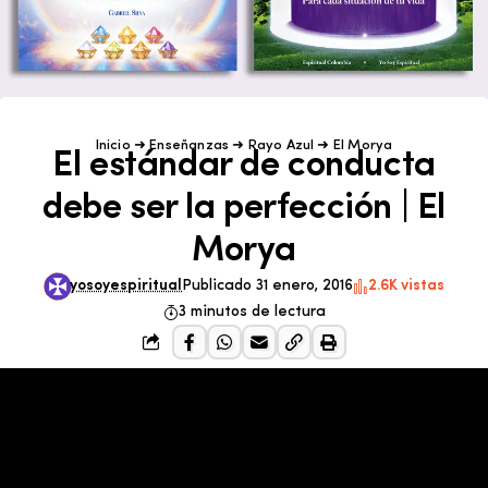
Inicio
➜
Enseñanzas
➜
Rayo Azul
➜
El Morya
El estándar de conducta
debe ser la perfección | El
Morya
yosoyespiritual
Publicado 31 enero, 2016
2.6K vistas
3 minutos de lectura