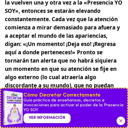
la vuelven una y otra vez a la «Presencia YO
SOY», entonces se estarán elevando
constantemente. Cada vez que la atención
comienza a mirar demasiado para afuera y
a aceptar el mundo de las apariencias,
digan: «¡Un momento! ¡Deja eso! ¡Regresa
aquí a donde perteneces!» Pronto se
tornarán tan alerta que no habrá siquiera
un momento en que su atención se fije en
algo externo (lo cual atraería algo
discordante a su mundo), que no puedan
hacerla regresar y ponerla aquí (señalando
Cómo Decretar Correctamente
a la Presencia) ¡donde puede atraer la
Guía práctica de enseñanzas, decretos e
invocaciones para activar el poder de la Presencia
Perfección!
YO SOY
Me parece que ustedes todavía no
VER INFORMACIÓN
comprenden a cabalidad que cuando fijan