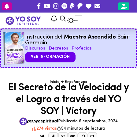
Instrucción del
Maestro Ascendido
Saint
Germain
Discursos · Decretos · Profecías
VER INFORMACIÓN
Inicio
➜
Enseñanzas
El Secreto de la Velocidad y
el Logro a través del YO
SOY | Víctory
yosoyespiritual
Publicado 6 septiembre, 2024
274 vistas
54 minutos de lectura