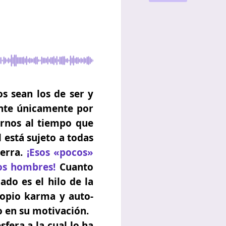
s sean los de ser y
nte únicamente por
ernos al tiempo que
 está sujeto a todas
ierra.
¡Esos «pocos»
os hombres!
Cuanto
ado es el hilo de la
opio karma y auto-
o en su motivación.
fera a la cual lo ha