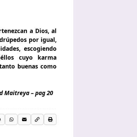
rtenezcan a Dios, al
adrúpedos por igual,
idades, escogiendo
éllos cuyo karma
s tanto buenas como
d Maitreya
– pag 20