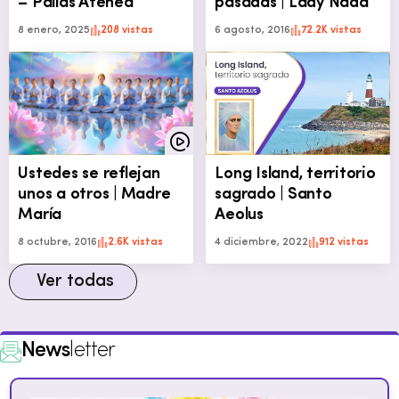
– Pallas Atenea
pasadas | Lady Nada
8 enero, 2025
208 vistas
6 agosto, 2016
72.2K vistas
Ustedes se reflejan
Long Island, territorio
unos a otros | Madre
sagrado | Santo
María
Aeolus
8 octubre, 2016
2.6K vistas
4 diciembre, 2022
912 vistas
Ver todas
News
letter