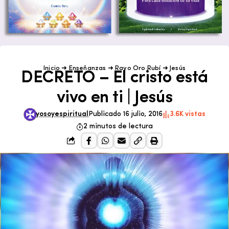
Inicio
➜
Enseñanzas
➜
Rayo Oro Rubí
➜
Jesús
DECRETO – El cristo está
vivo en ti | Jesús
yosoyespiritual
Publicado 16 julio, 2016
3.6K vistas
2 minutos de lectura