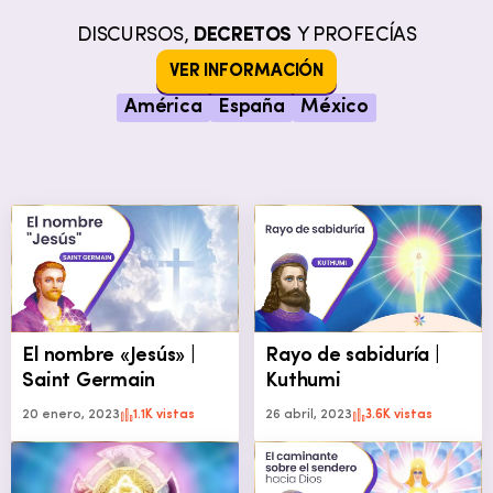
DISCURSOS,
DECRETOS
Y PROFECÍAS
VER INFORMACIÓN
América
España
México
El nombre «Jesús» |
Rayo de sabiduría |
Saint Germain
Kuthumi
20 enero, 2023
1.1K vistas
26 abril, 2023
3.6K vistas