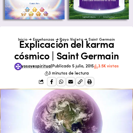
Inicio
➜
Enseñanzas
➜
Rayo Violeta
➜
Saint Germain
Explicación del karma
cósmico | Saint Germain
yosoyespiritual
Publicado 5 julio, 2015
3.5K vistas
3 minutos de lectura