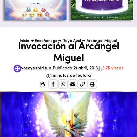
Inicio
➜
Enseñanzas
➜
Rayo Azul
➜
Arcángel Miguel
Invocación al Arcángel
Miguel
yosoyespiritual
Publicado 21 abril, 2016
3.7K vistas
1 minutos de lectura