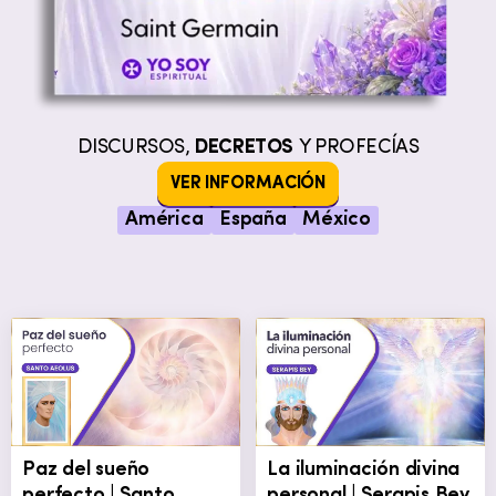
DISCURSOS,
DECRETOS
Y PROFECÍAS
VER INFORMACIÓN
América
España
México
Paz del sueño
La iluminación divina
perfecto | Santo
personal | Serapis Bey