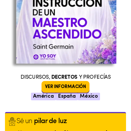
DISCURSOS,
DECRETOS
Y PROFECÍAS
VER INFORMACIÓN
América
España
México
Sé un
pilar de luz