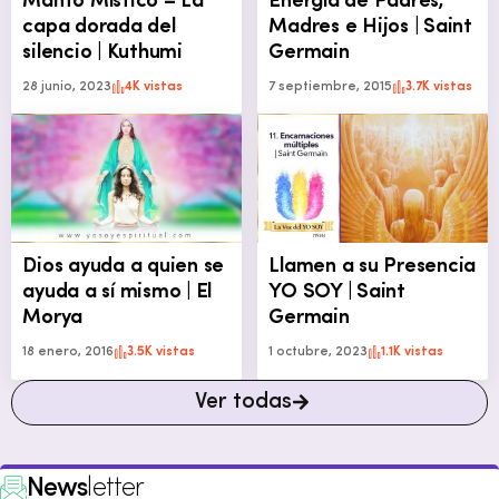
Manto Místico – La
Energía de Padres,
capa dorada del
Madres e Hijos | Saint
silencio | Kuthumi
Germain
28 junio, 2023
4K vistas
7 septiembre, 2015
3.7K vistas
Dios ayuda a quien se
Llamen a su Presencia
ayuda a sí mismo | El
YO SOY | Saint
Morya
Germain
18 enero, 2016
3.5K vistas
1 octubre, 2023
1.1K vistas
Ver todas
News
letter