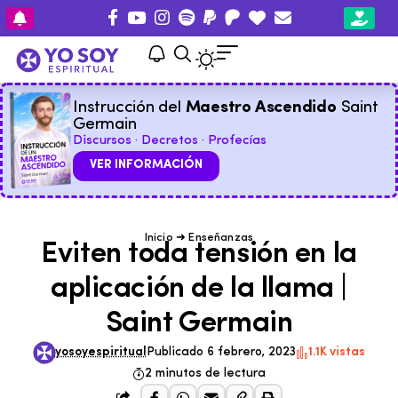
Instrucción del
Maestro Ascendido
Saint
Germain
Discursos · Decretos · Profecías
VER INFORMACIÓN
Inicio
➜
Enseñanzas
Eviten toda tensión en la
aplicación de la llama |
Saint Germain
yosoyespiritual
Publicado 6 febrero, 2023
1.1K vistas
2 minutos de lectura