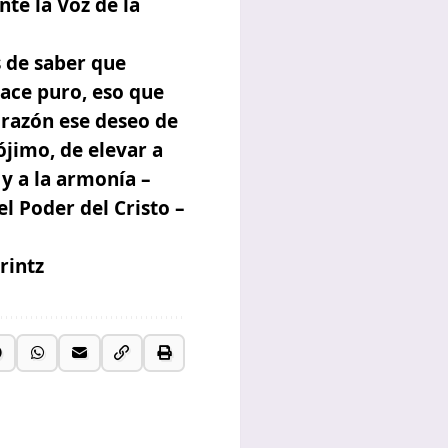
te la Voz de la
s de saber que
hace puro, eso que
orazón ese deseo de
ójimo, de elevar a
 y a la armonía –
l Poder del Cristo –
rintz