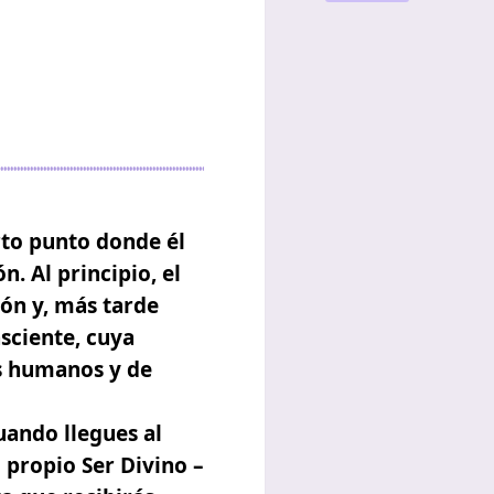
rto punto donde él
ón
. Al principio, el
ión y, más tarde
sciente, cuya
os humanos y de
cuando llegues al
 propio Ser Divino –