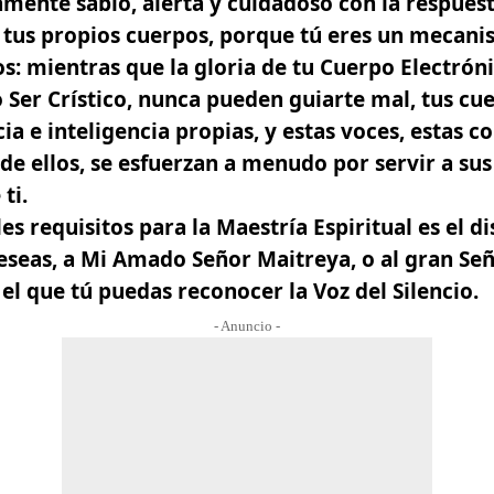
ente sabio, alerta y cuidadoso con la respuest
 tus propios cuerpos, porque tú eres un mecan
s: mientras que la gloria de tu
Cuerpo Electróni
 Ser Crístico
, nunca pueden guiarte mal,
tus cue
ia e inteligencia propias
, y estas voces, estas c
de ellos,
se esfuerzan a menudo por servir a sus
ti.
es requisitos para la Maestría Espiritual
es el d
deseas, a Mi Amado Señor Maitreya, o al gran Se
 el que tú puedas reconocer
la Voz del Silencio.
- Anuncio -