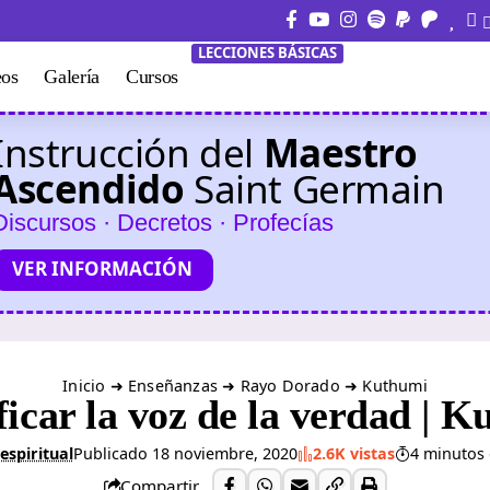
LECCIONES BÁSICAS
eos
Galería
Cursos
Instrucción del
Maestro
Ascendido
Saint Germain
Discursos · Decretos · Profecías
VER INFORMACIÓN
Inicio
➜
Enseñanzas
➜
Rayo Dorado
➜
Kuthumi
ficar la voz de la verdad | 
espiritual
Publicado 18 noviembre, 2020
2.6K vistas
4 minutos 
Compartir