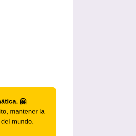
ática. 🤗
to, mantener la
r del mundo.