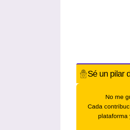
Sé un
pilar 
No me gu
Cada contribuc
plataforma 