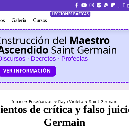
LECCIONES BÁSICAS
eos
Galería
Cursos
Instrucción del
Maestro
Ascendido
Saint Germain
Discursos · Decretos · Profecías
VER INFORMACIÓN
Inicio
➜
Enseñanzas
➜
Rayo Violeta
➜
Saint Germain
ntos de crítica y falso juici
Germain