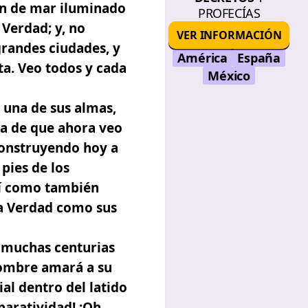
ón de mar iluminado
PROFECÍAS
a Verdad
; y, no
VER INFORMACIÓN
grandes ciudades, y
América
España
a. Veo todos y cada
México
a una de sus almas,
ta de que ahora veo
construyendo hoy a
pies de los
sí como también
la Verdad como sus
 muchas centurias
hombre amará a su
ial dentro del latido
paratividad! ¡Oh,