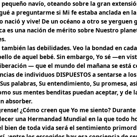
o pequeño navío, oteando sobre la gran extensi
llegué a preguntarme
si Mi fe estaba anclada en l
ro nació y vive! De un océano a otro se yerguen 
a es una nación de mérito sobre Nuestro planet
s.
 y también las debilidades. Veo la bondad en cad
ello de aquel bebé. Sin embargo, Yo sé —en vis
 Liberación — que el mundo del mañana se está 
encias de individuos DISPUESTOS a sentarse a los 
 Sus palabras, Su entendimiento, Su promesa, a
como sus mentes benditas puedan aceptar, y de 
n absorber.
grense! ¿Cómo creen que Yo me siento? Durante
blecer una Hermandad Mundial en la que todo 
el bien de toda vida será el sentimiento primord
sí, ¡entre los escogidos hay esa conciencia de se