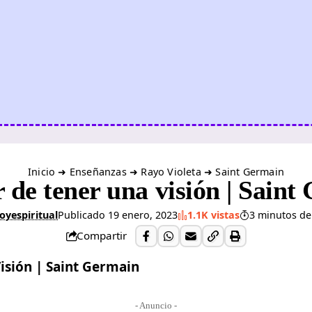
Inicio
➜
Enseñanzas
➜
Rayo Violeta
➜
Saint Germain
 de tener una visión | Sain
oyespiritual
Publicado 19 enero, 2023
1.1K vistas
3 minutos de
Compartir
- Anuncio -