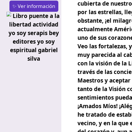
cubierta de nuestr
✨ Ver información
por las estrellas, 
obstante, ¡el milag
actualmente Améric
uno de sus corazone
Veo las fortalezas,
muy parecida al cab
con la visión de la
través de las conci
Maestros y aceptar
tanto de la Visión 
sentimientos pueda
¡Amados Míos! ¡Alé
he tratado de esta
vecino, y en la que 
del corazón y, aun a