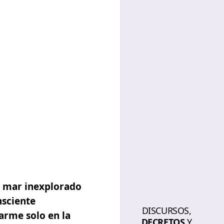
n mar inexplorado
nsciente
DISCURSOS,
arme solo en la
DECRETOS
Y