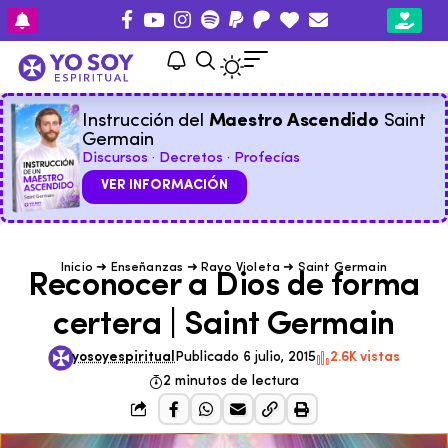
Instrucción del
Maestro Ascendido
Saint
Germain
Discursos · Decretos · Profecías
VER INFORMACIÓN
Inicio
➜
Enseñanzas
➜
Rayo Violeta
➜
Saint Germain
Reconocer a Dios de forma
certera | Saint Germain
yosoyespiritual
Publicado 6 julio, 2015
2.6K vistas
2 minutos de lectura