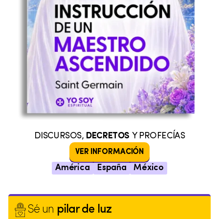
DISCURSOS,
DECRETOS
Y PROFECÍAS
VER INFORMACIÓN
América
España
México
Sé un
pilar de luz