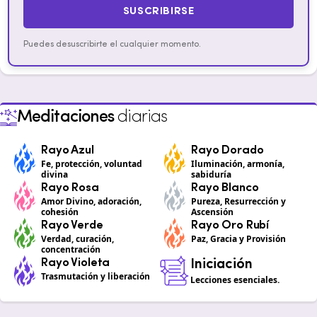
SUSCRIBIRSE
Puedes desuscribirte el cualquier momento.
Meditaciones
diarias
Rayo Azul
Rayo Dorado
Fe, protección, voluntad
Iluminación, armonía,
divina
sabiduría
Rayo Rosa
Rayo Blanco
Amor Divino, adoración,
Pureza, Resurrección y
cohesión
Ascensión
Rayo Verde
Rayo Oro Rubí
Verdad, curación,
Paz, Gracia y Provisión
concentración
Rayo Violeta
Iniciación
Trasmutación y liberación
Lecciones esenciales.