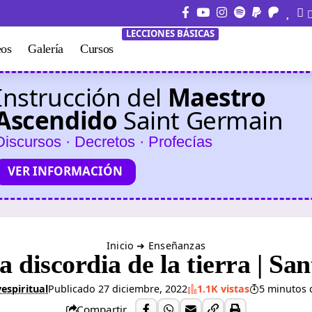
LECCIONES BÁSICAS
eos
Galería
Cursos
Instrucción del
Maestro
Ascendido
Saint Germain
Discursos · Decretos · Profecías
VER INFORMACIÓN
Inicio
➜
Enseñanzas
la discordia de la tierra | Sa
espiritual
Publicado 27 diciembre, 2022
1.1K vistas
5 minutos 
Compartir