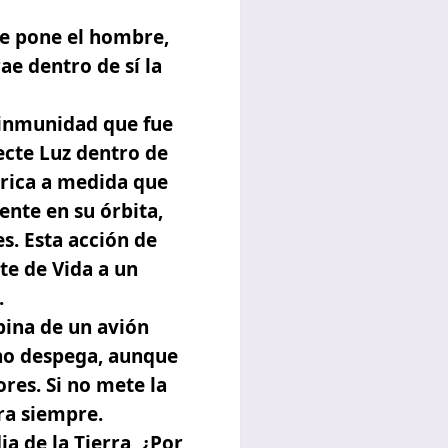
se pone el hombre,
ae dentro de sí la
 inmunidad que fue
ecte Luz dentro de
trica a medida que
nte en su órbita,
s. Esta acción de
te de Vida a un
.
bina de un avión
no despega, aunque
res. Si no mete la
ra siempre.
ia de la Tierra, ¿Por