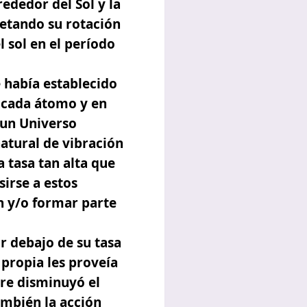
ededor del Sol y la
etando su rotación
l sol en el período
e había establecido
 cada átomo y en
 un Universo
natural de vibración
a tasa tan alta que
irse a estos
n y/o formar parte
r debajo de su tasa
 propia les proveía
bre disminuyó el
mbién la acción