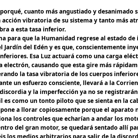
e porqué, cuanto más angustiado y desanimado 
 acción vibratoria de su sistema y tanto más atr
ra a esta tasa inferior.
rma para que la Humanidad regrese al estado de
el Jardín del Edén
y es que, conscientemente iny
inferiores. Esa Luz actuará como una carga eléc
a electrón, causando que esta gire más rápidame
ando la tasa vibratoria de los cuerpos inferiore
ante un esfuerzo consciente, llevará a la Corrien
 discordia y la imperfección ya no se registrarán
il es como un tonto piloto que se sienta en la ca
 pone a llorar copiosamente porque el aparato 
iona los controles que echarían a andar los moto
entro del gran motor, se quedará sentado allí pa
is los medios arbitrarios para salir de la discord