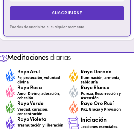
SUSCRIBIRSE
Puedes desuscribirte el cualquier momento.
Meditaciones
diarias
Rayo Azul
Rayo Dorado
Fe, protección, voluntad
Iluminación, armonía,
divina
sabiduría
Rayo Rosa
Rayo Blanco
Amor Divino, adoración,
Pureza, Resurrección y
cohesión
Ascensión
Rayo Verde
Rayo Oro Rubí
Verdad, curación,
Paz, Gracia y Provisión
concentración
Rayo Violeta
Iniciación
Trasmutación y liberación
Lecciones esenciales.