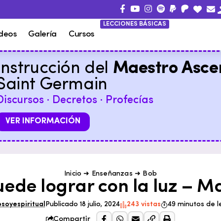
LECCIONES BÁSICAS
deos
Galería
Cursos
Instrucción del
Maestro Asce
Saint Germain
Discursos · Decretos · Profecías
VER INFORMACIÓN
Inicio
➜
Enseñanzas
➜
Bob
uede lograr con la luz – M
osoyespiritual
Publicado 18 julio, 2024
243 vistas
49 minutos de l
Compartir