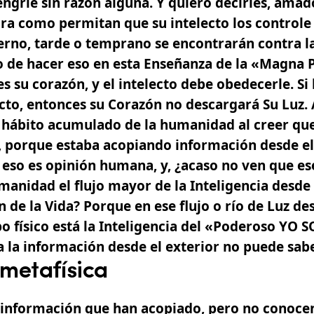
ngríe sin razón alguna. Y quiero decirles, amad
a como permitan que su intelecto los controle 
erno, tarde o temprano se encontrarán contra l
o de hacer eso en esta
Enseñanza
de la «Magna P
es su corazón, y el intelecto debe obedecerle. Si
cto, entonces su Corazón no descargará Su Luz. 
l hábito acumulado de la humanidad al creer que
o, porque estaba acopiando información desde e
eso es opinión humana, y, ¿acaso no ven que es
manidad el flujo mayor de la Inteligencia desde
n de la Vida? Porque en ese flujo o río de Luz d
o físico está la Inteligencia del «Poderoso YO S
a la información desde el exterior no puede sabe
metafísica
 información que han acopiado, pero no conocen