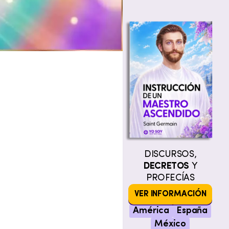
DISCURSOS,
DECRETOS
Y
PROFECÍAS
VER INFORMACIÓN
América
España
México