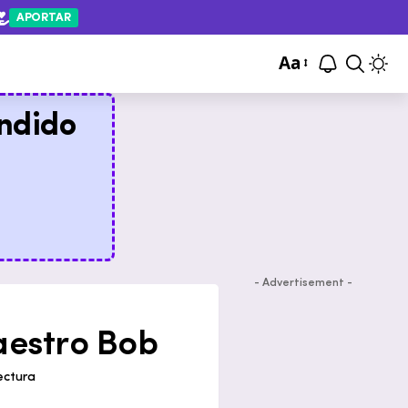
APORTAR
Aa
ndido
- Advertisement -
aestro Bob
ectura