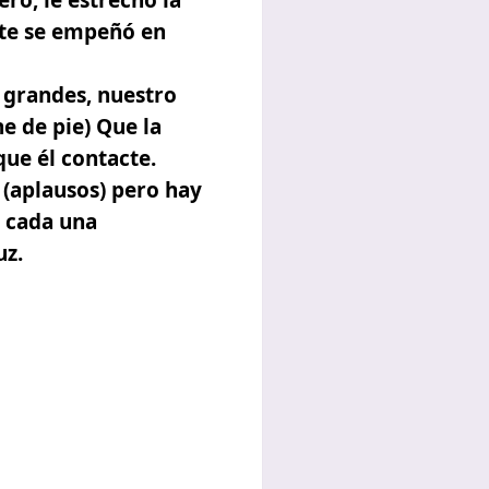
ro, le estrecho la
nte se empeñó en
 grandes, nuestro
e de pie) Que la
que él contacte.
 (aplausos) pero hay
a cada una
uz.