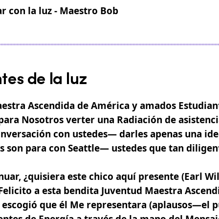
r con la luz - Maestro Bob
es de la luz
stra Ascendida de América y amados Estudian
para Nosotros verter una Radiación de asistenc
onversación con ustedes— darles apenas una ide
s son para con Seattle— ustedes que tan dilige
uar, ¿quisiera este chico aquí presente (Earl Wil
 Felicito a esta bendita Juventud Maestra Ascen
 escogió que él Me representara (aplausos—el p