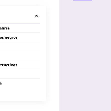
alirse
os negros
structivas
a