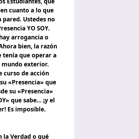
os Estudiantes, que
en cuanto a lo que
a pared. Ustedes no
resencia YO SOY.
 hay arrogancia o
Ahora bien, la razón
 tenía que operar a
l mundo exterior.
e curso de acción
 su «Presencia» que
esde su «Presencia»
OY» que sabe… ¡y el
r! Es imposible.
 la Verdad o qué