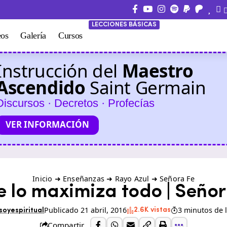
LECCIONES BÁSICAS
eos
Galería
Cursos
Instrucción del
Maestro
Ascendido
Saint Germain
Discursos · Decretos · Profecías
VER INFORMACIÓN
Inicio
➜
Enseñanzas
➜
Rayo Azul
➜
Señora Fe
fe lo maximiza todo | Señor
Publicado 21 abril, 2016
3 minutos de 
2.6K vistas
soyespiritual
Compartir