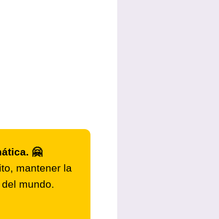
ática. 🤗
to, mantener la
r del mundo.