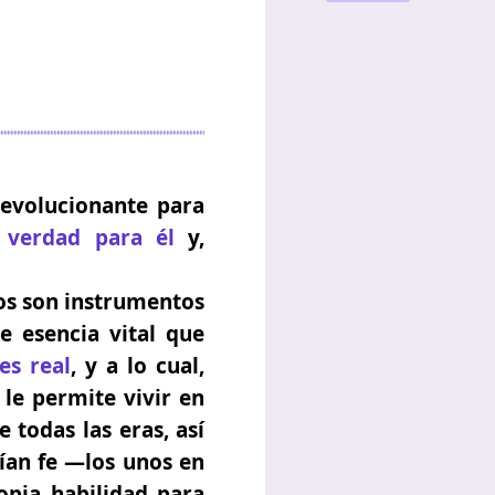
o evolucionante para
 verdad para él
y,
dos son instrumentos
de esencia vital que
es real
, y a lo cual,
 le permite vivir en
todas las eras, así
ían fe
—los unos en
opia habilidad para