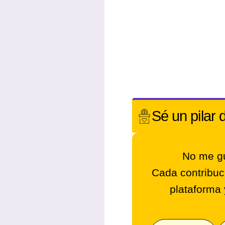
Sé un
pilar 
No me gu
Cada contribuc
plataforma 