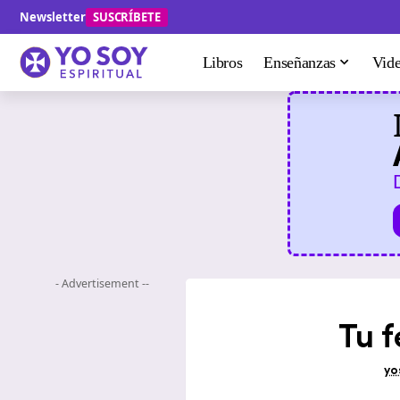
Newsletter
SUSCRÍBETE
Libros
Enseñanzas
Vid
- Advertisement --
Tu 
yo