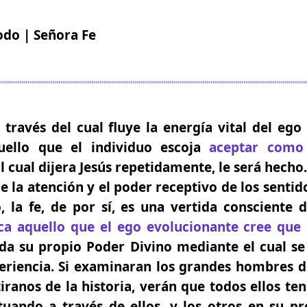
odo | Señora Fe
 través del cual fluye la energía vital del eg
uello que el individuo escoja
aceptar como
l cual dijera Jesús repetidamente,
le será hecho.
de la atención y el poder receptivo de los senti
 la fe, de por sí, es una vertida consciente 
ca aquello que el ego evolucionante cree que 
da su propio Poder Divino mediante el cual se
riencia. Si examinaran los grandes hombres de 
ranos de la historia,
verán que todos ellos ten
tuando a través de ellos, y los otros en su pr