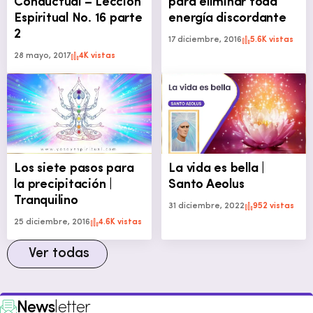
Conductual – Lección
para eliminar toda
Espiritual No. 16 parte
energía discordante
2
17 diciembre, 2016
5.6K vistas
28 mayo, 2017
4K vistas
Los siete pasos para
La vida es bella |
la precipitación |
Santo Aeolus
Tranquilino
31 diciembre, 2022
952 vistas
25 diciembre, 2016
4.6K vistas
Ver todas
News
letter