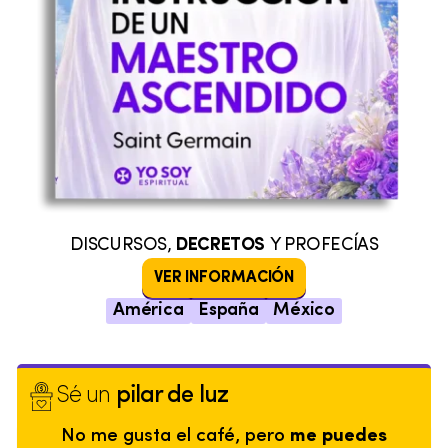
DISCURSOS,
DECRETOS
Y PROFECÍAS
VER INFORMACIÓN
América
España
México
Sé un
pilar de luz
No me gusta el café, pero
me puedes