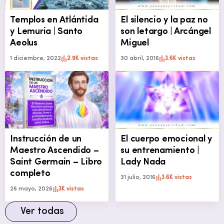
Templos en Atlántida
El silencio y la paz no
y Lemuria | Santo
son letargo | Arcángel
Aeolus
Miguel
1 diciembre, 2022
2.9K vistas
30 abril, 2016
3.6K vistas
Instrucción de un
El cuerpo emocional y
Maestro Ascendido –
su entrenamiento |
Saint Germain – Libro
Lady Nada
completo
31 julio, 2016
3.6K vistas
26 mayo, 2026
3K vistas
Ver todas