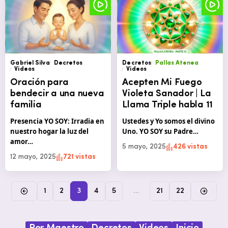
Gabriel Silva
Decretos
Decretos
Pallas Atenea
Videos
Videos
Oración para
Acepten Mi Fuego
bendecir a una nueva
Violeta Sanador | La
familia
Llama Triple habla 11
Presencia YO SOY: Irradia en
Ustedes y Yo somos el divino
nuestro hogar la luz del
Uno. YO SOY su Padre…
amor…
5 mayo, 2025
426 vistas
12 mayo, 2025
721 vistas
1
2
3
4
5
…
21
22