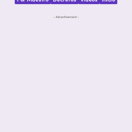
Por Maestro
Decretos
Videos
Inicio
- Advertisement -