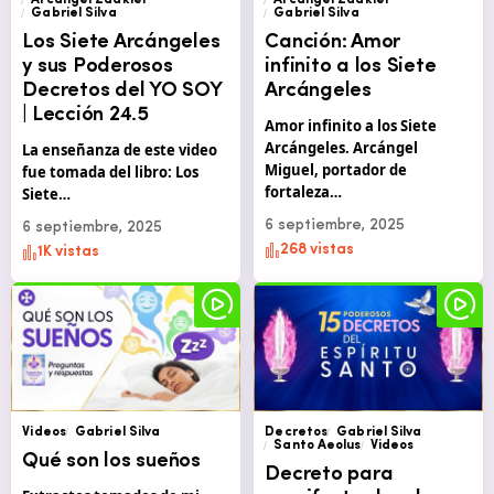
Arcángel Zadkiel
Arcángel Zadkiel
Gabriel Silva
Gabriel Silva
Los Siete Arcángeles
Canción: Amor
y sus Poderosos
infinito a los Siete
Decretos del YO SOY
Arcángeles
| Lección 24.5
Amor infinito a los Siete
Arcángeles. Arcángel
La enseñanza de este video
Miguel, portador de
fue tomada del libro: Los
fortaleza…
Siete…
6 septiembre, 2025
6 septiembre, 2025
268 vistas
1K vistas
Videos
Gabriel Silva
Decretos
Gabriel Silva
Santo Aeolus
Videos
Qué son los sueños
Decreto para