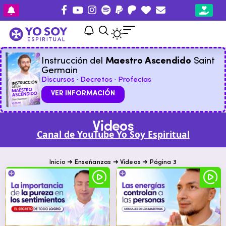
Instrucción del
Maestro Ascendido
Saint
Germain
Discursos · Decretos · Profecías
VER INFORMACIÓN
Videos
Canal de YouTube Yo Soy Espiritual
Inicio
➜
Enseñanzas
➜
Videos
➜
Página 3