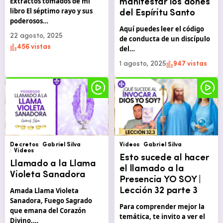
Extractos tomados de mi
manifestar los dones
libro El séptimo rayo y sus
del Espíritu Santo
poderosos…
Aquí puedes leer el código
22 agosto, 2025
de conducta de un discípulo
456 vistas
del…
1 agosto, 2025
947 vistas
Decretos
Gabriel Silva
Videos
Gabriel Silva
Videos
Esto sucede al hacer
Llamado a la Llama
el llamado a la
Violeta Sanadora
Presencia YO SOY |
Amada Llama Violeta
Lección 32 parte 3
Sanadora, Fuego Sagrado
Para comprender mejor la
que emana del Corazón
temática, te invito a ver el
Divino,…