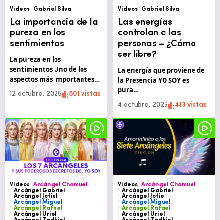
Videos
Gabriel Silva
Videos
Gabriel Silva
La importancia de la
Las energías
pureza en los
controlan a las
sentimientos
personas – ¿Cómo
ser libre?
La pureza en los
sentimientos Uno de los
La energía que proviene de
aspectos más importantes…
la Presencia YO SOY es
pura…
12 octubre, 2025
501 vistas
4 octubre, 2025
413 vistas
Videos
Arcángel Chamuel
Videos
Arcángel Chamuel
Arcángel Gabriel
Arcángel Gabriel
Arcángel Jofiel
Arcángel Jofiel
Arcángel Miguel
Arcángel Miguel
Arcángel Rafael
Arcángel Rafael
Arcángel Uriel
Arcángel Uriel