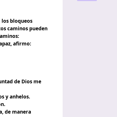
 los bloqueos
stos caminos pueden
caminos:
paz, afirmo:
untad de Dios me
s y anhelos.
n.
a, de manera