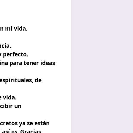
n mi vida.
cia.
 perfecto.
ina para tener ideas
spirituales, de
 vida.
cibir un
cretos ya se están
así es. Gracias.