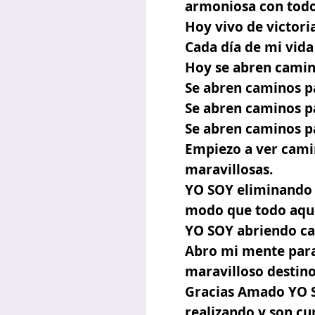
armoniosa con todo
Hoy vivo de victoria
Cada día de mi vid
Hoy se abren camin
Se abren caminos pa
Se abren caminos pa
Se abren caminos pa
Empiezo a ver camin
maravillosas.
YO SOY eliminando l
modo que todo aquel
YO SOY abriendo ca
Abro mi mente para 
maravilloso destino
Gracias Amado YO SO
realizando y son cu