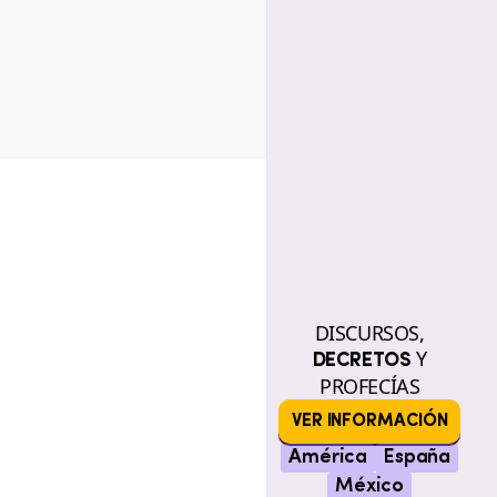
DISCURSOS,
Y
DECRETOS
PROFECÍAS
VER INFORMACIÓN
América
España
México