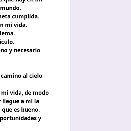
l mundo.
 meta cumplida.
n mi vida.
blema.
áculo.
eno y necesario
 camino al cielo
e mi vida, de modo
 llegue a mí la
o que es bueno.
oportunidades y