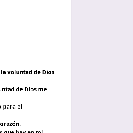
la voluntad de Dios
untad de Dios me
 para el
corazón.
os que hay en mi