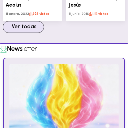
Aeolus
Jesús
11 enero, 2023
925 vistas
5 junio, 2016
1.1K vistas
Ver todas
News
letter