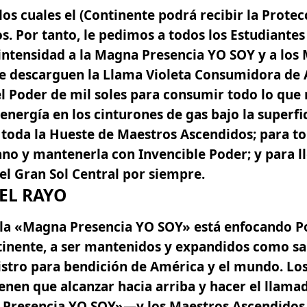
los cuales el (Continente podrá recibir la Protec
. Por tanto, le pedimos a todos los Estudiante
intensidad a la
Magna Presencia YO SOY
y a los
e descarguen la Llama Violeta Consumidora de
el Poder de mil soles para consumir todo lo que 
energía en los cinturones de gas bajo la superfi
 toda la Hueste de Maestros Ascendidos; para t
o y mantenerla con Invencible Poder; y para ll
el Gran Sol Central por siempre.
EL RAYO
e la «Magna Presencia YO SOY» está enfocando P
tinente, a ser mantenidos y expandidos como sa
stro para bendición de América y el mundo. Los
nen que alcanzar hacia arriba y hacer el llama
Presencia YO SOY»
—y los Maestros Ascendidos 