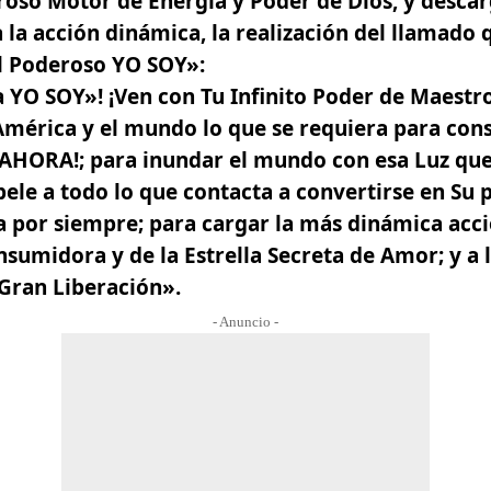
roso Motor de Energía y Poder de Dios, y desca
la acción dinámica, la realización del llamado 
l Poderoso YO SOY»:
YO SOY»! ¡Ven con Tu Infinito Poder de Maestr
América y el mundo lo que se requiera para co
AHORA!; para inundar el mundo con esa Luz que
ele a todo lo que contacta a convertirse en Su
a por siempre; para cargar la más dinámica acc
nsumidora y de la Estrella Secreta de Amor; y a l
 Gran Liberación».
- Anuncio -