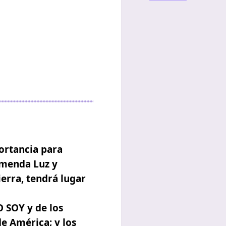
ortancia para
emenda Luz y
ierra, tendrá lugar
O SOY y de los
de América;
y los