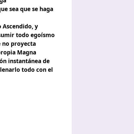
rga
que sea que se haga
o Ascendido, y
nsumir todo egoísmo
 no proyecta
 propia Magna
ión instantánea de
lenarlo todo con el