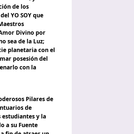
ción de los
s del YO SOY que
 Maestros
 Amor Divino por
no sea de la Luz;
cie planetaria con el
omar posesión del
enarlo con la
oderosos Pilares de
ntuarios de
 estudiantes y la
do a su Fuente
a fin de atraer un