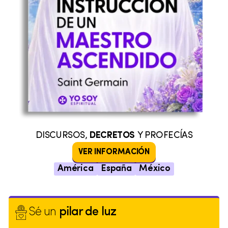
DISCURSOS,
DECRETOS
Y PROFECÍAS
VER INFORMACIÓN
América
España
México
Sé un
pilar de luz