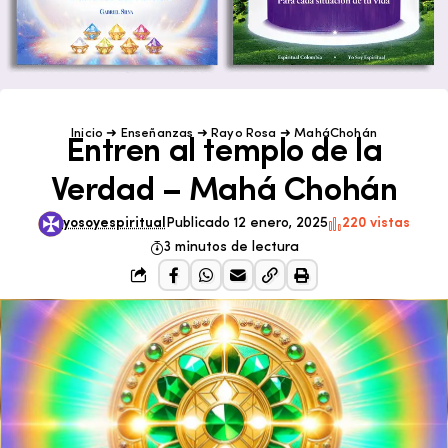
Inicio
➜
Enseñanzas
➜
Rayo Rosa
➜
MaháChohán
Entren al templo de la
Verdad – Mahá Chohán
yosoyespiritual
Publicado 12 enero, 2025
220 vistas
3 minutos de lectura