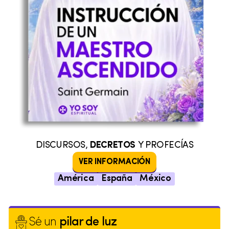
DISCURSOS,
DECRETOS
Y PROFECÍAS
VER INFORMACIÓN
América
España
México
Sé un
pilar de luz