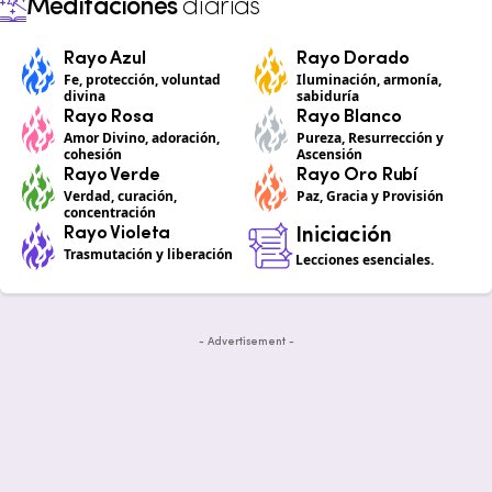
Meditaciones
diarias
Rayo Azul
Rayo Dorado
Fe, protección, voluntad
Iluminación, armonía,
divina
sabiduría
Rayo Rosa
Rayo Blanco
Amor Divino, adoración,
Pureza, Resurrección y
cohesión
Ascensión
Rayo Verde
Rayo Oro Rubí
Verdad, curación,
Paz, Gracia y Provisión
concentración
Rayo Violeta
Iniciación
Trasmutación y liberación
Lecciones esenciales.
- Advertisement -