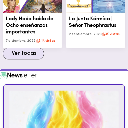
Lady Nada habla de:
La Junta Kármica |
Ocho enseñanzas
Señor Theophrastus
importantes
2 septiembre, 2023
3K vistas
7 diciembre, 2022
3.1K vistas
Ver todas
News
letter