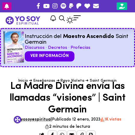
Instrucción del
Maestro Ascendido
Saint
Germain
Discursos · Decretos · Profecías
VER INFORMACIÓN
Inicio
➜
Enseñanzas
➜
Rayo Violeta
➜
Saint Germain
La Madre Divina envía las
llamadas “visiones” | Saint
Germain
yosoyespiritual
Publicado 12 enero, 2023
1K vistas
2 minutos de lectura