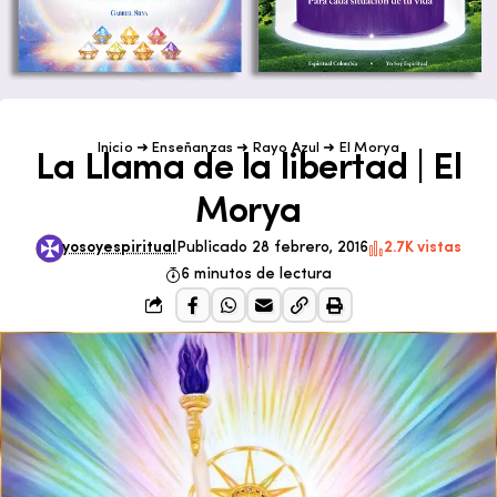
Inicio
➜
Enseñanzas
➜
Rayo Azul
➜
El Morya
La Llama de la libertad | El
Morya
yosoyespiritual
Publicado 28 febrero, 2016
2.7K vistas
6 minutos de lectura