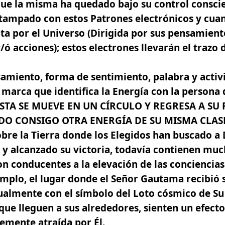
ue la misma ha quedado bajo su control conscie
ampado con estos Patrones electrónicos y cuan
ta por el Universo (Dirigida por sus pensamient
/ó acciones);
estos electrones llevarán el trazo 
miento, forma de sentimiento, palabra y activi
 marca que identifica la Energía con la persona q
ó. ESTA SE MUEVE EN UN CÍRCULO Y REGRESA A SU
DO CONSIGO OTRA ENERGÍA DE SU MISMA CLAS
obre la Tierra donde los Elegidos han buscado a 
 y alcanzado su victoria, todavía contienen muc
on conducentes a la elevación de las conciencias
mplo, el lugar donde el Señor Gautama recibió s
ualmente con el símbolo del Loto cósmico de Su 
que lleguen a sus alrededores, sienten un efecto 
emente atraída por Él.