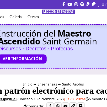
LECCIONES BÁSICAS
eos
Galería
Cursos
Instrucción del
Maestro
Ascendido
Saint Germain
Discursos · Decretos · Profecías
VER INFORMACIÓN
Inicio
➜
Enseñanzas
➜
Santo Aeolus
n patrón electrónico para ca
espiritual
Publicado 18 diciembre, 2022
1.6K vistas
5 minutos 
Compartir